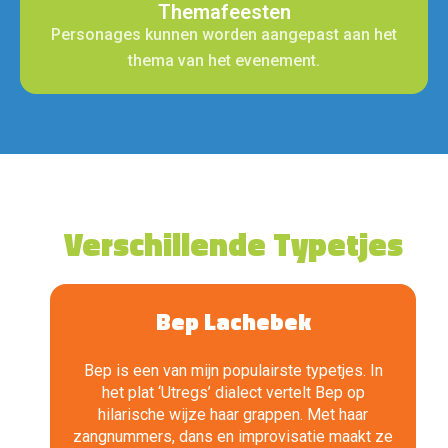
Themafeesten
Personages kunnen worden aangepast aan het
thema van het evenement.
Verschillende Typetjes
Bep Lachebek
Bep is een van mijn populairste typetjes. In
het plat ‘Utregs’ dialect vertelt Bep op
hilarische wijze haar grappen. Met haar
zangnummers, dans en improvisatie maakt ze