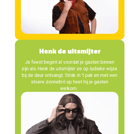
Henk de uitsmijter
Je feest begint al voordat je gasten binnen
zijn als Henk de uitsmijter ze op ludieke wijze
bij de deur ontvangt. Strak in ‘t pak en met een
stoere zonnebril op heet hij je gasten
welkom.