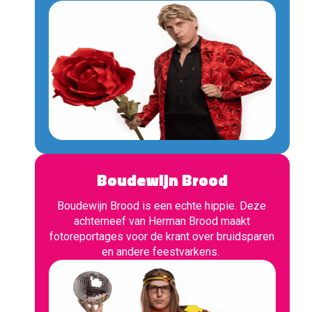
Boudewijn Brood
Boudewijn Brood is een echte hippie. Deze
achterneef van Herman Brood maakt
fotoreportages voor de krant over bruidsparen
en andere feestvarkens.