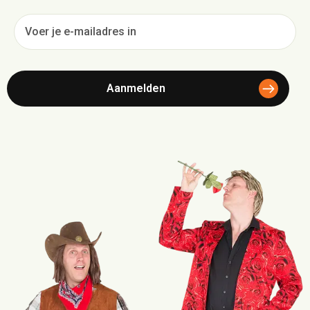
Voer
je
e-
mailadres
in
(Vereist)
Aanmelden