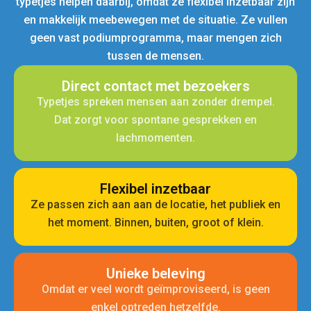
typetjes helpen daarbij, omdat ze flexibel inzetbaar zijn
en makkelijk meebewegen met de situatie. Ze vullen
geen vast podiumprogramma, maar mengen zich
tussen de mensen.
Direct contact met bezoekers
Typetjes spreken mensen aan zonder drempel.
Dat zorgt voor spontane gesprekken en
lachmomenten.
Flexibel inzetbaar
Ze passen zich aan aan de locatie, het publiek en
het moment. Binnen, buiten, groot of klein.
Unieke beleving
Omdat er veel wordt geïmproviseerd, is geen
enkel optreden hetzelfde.