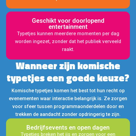
Geschikt voor doorlopend
entertainment
Typetjes kunnen meerdere momenten per dag
worden ingezet, zonder dat het publiek verveeld
raakt.
Wanneer zijn komische
typetjes een goede keuze?
Komische typetjes komen het best tot hun recht op
evenementen waar interactie belangrijk is. Ze zorgen
voor sfeer tussen programmaonderdelen door en
trekken de aandacht zonder opdringerig te zijn.
Bedrijfsevents en open dagen
Typetjes breken het ijs en zorgen voor een