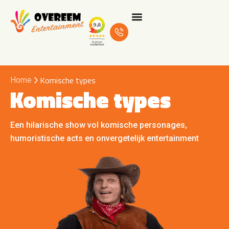
Komische types
Home
Komische types
Een hilarische show vol komische personages,
humoristische acts en onvergetelijk entertainment